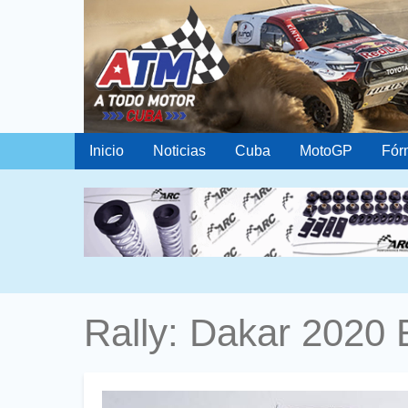
Inicio
Noticias
Cuba
MotoGP
Fór
Rally: Dakar 2020 
Foto